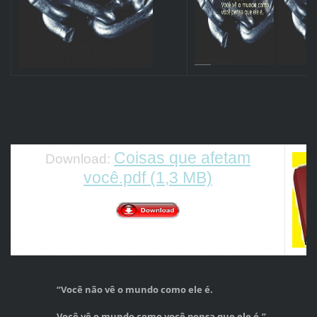
Coisas que a
fet
am
Download:
você.pdf (1,3 MB)
“Você não vê o mundo como ele é.
Você vê o mundo como você pensa que ele é.”